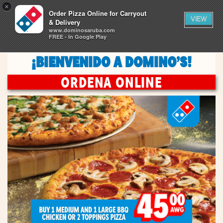
0
×
artículos
0
Order Pizza Online for Carryout
CARRITO
en
VIEW
el
& Delivery
carrito
www.dominosaruba.com
TRACKER
ENCUENTRA UNA TIENDA
FREE - In Google Play
¡BIENVENIDO A DOMINO’S!
ORDENA ONLINE